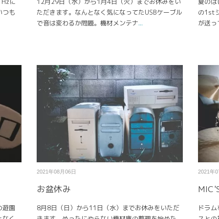
Hzに
12月29日（水）から1月4日（火）までお休みをい
夏のは
いつも
ただきます。なんとなく気になってたUSBケーブル
の1s
.
で音は変わるか問題。機材メンテナ
...
が送っ
2021年08月06日
2021年
お盆休み
MIC'
の遊園
8月8日（日）から11日（水）までお休みをいただ
ドラム
となく
きます。めったにやらない機材庫の整理を始めた
スとの