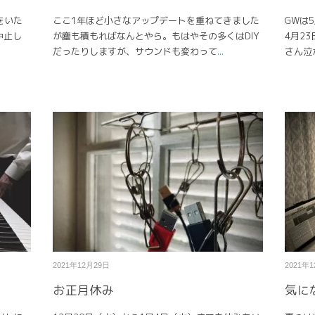
をいた
ここ1年ほど小さなアップデートを重ねてきました
GWは
中止し
が塵も積もればなんとやら。もはやその多くはDIY
4月2
.
だったりしますが、サウンドも変わって
...
さん泣
2021年12月29日
2021年
お正月休み
気に