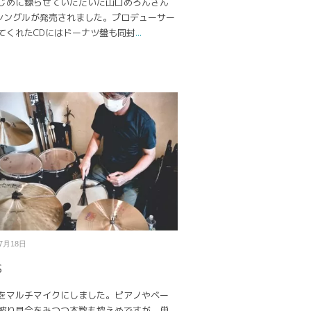
じめに録らせていただいた山口めろんさん
tシングルが発売されました。プロデューサー
てくれたCDにはドーナツ盤も同封
...
07月18日
S
をマルチマイクにしました。ピアノやベー
被り具合をみつつ本数も控えめですが、単