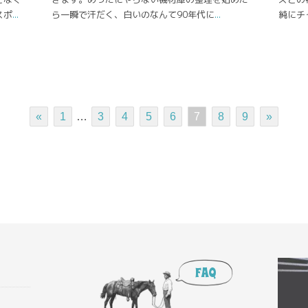
スポ
...
ら一瞬で汗だく、白いのなんて90年代に
...
純にチ
«
1
…
3
4
5
6
7
8
9
»
FAQ