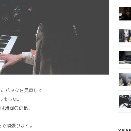
みたパックを見直して
しました。
は時間の延長、
きで頑張ります。
YEA