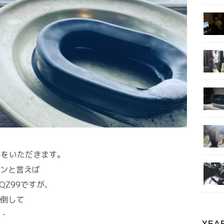
みをいただきます。
ンと言えば
QZ99ですが、
倒して
・
YEA